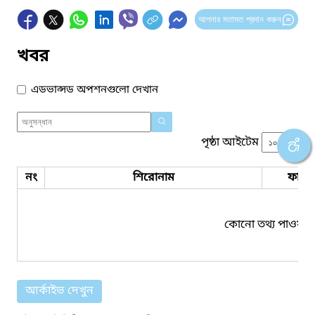
আপনার মতামত প্রদান করুন
খবর
এডভান্সড অপশনগুলো দেখান
পৃষ্ঠা আইটেম
নং
শিরোনাম
ফাইল
কোনো তথ্য পাওয়া য
আর্কাইভ দেখুন