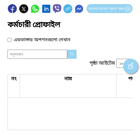
আপনার মতামত প্রদান করুন
কর্মচারী প্রোফাইল
এডভান্সড অপশনগুলো দেখান
পৃষ্ঠা আইটেম
নং
নাম
পদবি
কো