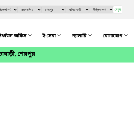
দেখুন
র্ধ্বতন অফিস
ই-সেবা
গ্যালারি
যোগাযোগ
িতাবাড়ী, শেরপুর