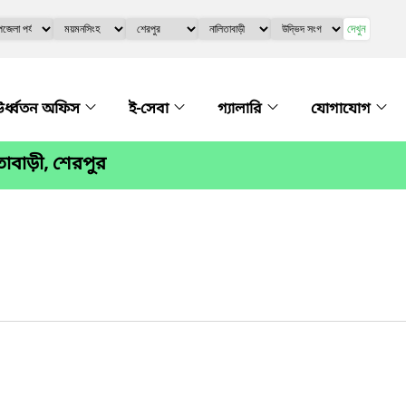
দেখুন
র্ধ্বতন অফিস
ই-সেবা
গ্যালারি
যোগাযোগ
িতাবাড়ী, শেরপুর